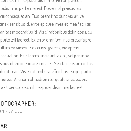
iculis ex, nihil expetendis in mei. Mei an pericula
ipidis, hinc partem ei est. Eos ei nisl graecis, vix
ririconsequat an. Eius lorem tincidunt vix at, vel
tinax sensibus id, error epicurei mea et. Mea facilisis
anitas moderatius id. Vis ei rationibus definiebas, eu
 purto zril laoreet. Ex error omnium interpretaris pro,
a illum ea vimest. Eos ei nisl graecis, vix aperiri
sequat an. Eius lorem tincidunt vix at, vel pertinax
sibus id, error epicurei mea et. Mea facilisis urbanitas
eratius id. Vis ei rationibus definiebas, eu qui purto
l laoreet. Alienum phaedrum torquatos nec eu, vis
raxit periculis ex, nihil expetendis in mei laoreet.
HOTOGRAPHER:
ON NEVILLE
AR: