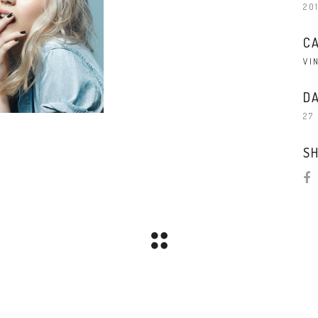
20
C
VI
DA
27
SH