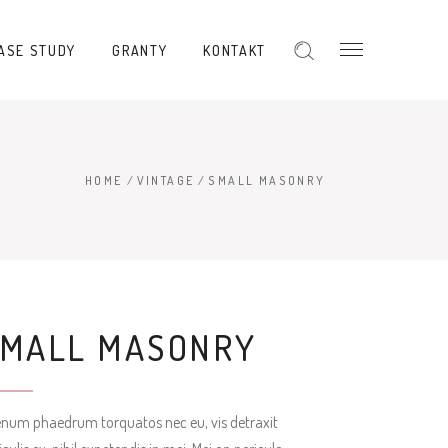
ASE STUDY
GRANTY
KONTAKT
HOME
/
VINTAGE
/
SMALL MASONRY
SMALL MASONRY
enum phaedrum torquatos nec eu, vis detraxit