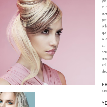
per
eur
ape
per
urb
qui
ali
con
sen
mod
zri
det
P
AR
YE