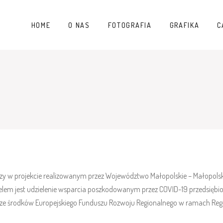
HOME
O NAS
FOTOGRAFIA
GRAFIKA
C
zy w projekcie realizowanym przez Województwo Małopolskie – Małopolsk
 celem jest udzielenie wsparcia poszkodowanym przez COVID-19 przedsięb
ką ze środków Europejskiego Funduszu Rozwoju Regionalnego w ramach 