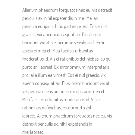
Alienum phaedrum torquatos nec eu, vis detraxit
periculis ex, nihil expetendis in mei. Mei an
pericula euripidis, hinc partem ei est. Eos ei nisl
graecis, vix apeririconsequat an. Eius lorem
tincidunt vix at, vel pertinax sensibus id, error
epicurei mea et. Mea facilisis urbanitas
moderatius id. Vis ei rationibus definiebas, eu qui
purto zril laoreet. Ex error omnium interpretaris
pro, alia illum ea vimest. Eos ei nisl graecis, vix
aperiri consequat an. Eius lorem tincidunt vix at,
vel pertinax sensibus id, error epicurei mea et.
Mea facilisis urbanitas moderatius id. Vis ei
rationibus definiebas, eu qui purto zril
laoreet. Alienum phaedrum torquatos nec eu, vis
detraxit periculis ex, nihil expetendis in
mei laoreet.